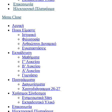
Επικοινωνία
Ηλεκτρονική Πλατφόρμα
Menu
Close
Αρχική
Ποιοι Είμαστε
Ιστορικό
Φιλοσοφία
Ανθρώπινο Δυναμικό
Εγκαταστάσεις
Εκπαίδευση
Μαθήματα
Γ’ Λυκείου
Β’ Λυκείου
Α’ Λυκείου
Γυμνάσιο
Προγράμματα
Διαγωνίσματα
Χρονοδιάγραμμα 26-27
Χρήσιμοι Σύνδεσμοι
Ενημερωτικά Sites
Εκπαιδευτικό Υλικό
Επικοινωνία
Ηλεκτρονική Πλατφόρμα