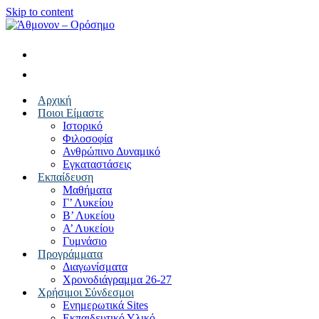
Skip to content
Αρχική
Ποιοι Είμαστε
Ιστορικό
Φιλοσοφία
Ανθρώπινο Δυναμικό
Εγκαταστάσεις
Εκπαίδευση
Μαθήματα
Γ’ Λυκείου
Β’ Λυκείου
Α’ Λυκείου
Γυμνάσιο
Προγράμματα
Διαγωνίσματα
Χρονοδιάγραμμα 26-27
Χρήσιμοι Σύνδεσμοι
Ενημερωτικά Sites
Εκπαιδευτικό Υλικό