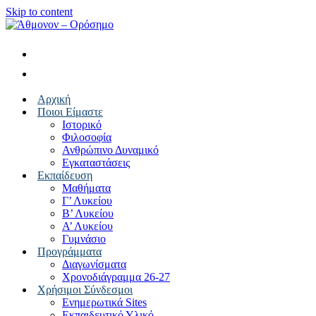
Skip to content
Αρχική
Ποιοι Είμαστε
Ιστορικό
Φιλοσοφία
Ανθρώπινο Δυναμικό
Εγκαταστάσεις
Εκπαίδευση
Μαθήματα
Γ’ Λυκείου
Β’ Λυκείου
Α’ Λυκείου
Γυμνάσιο
Προγράμματα
Διαγωνίσματα
Χρονοδιάγραμμα 26-27
Χρήσιμοι Σύνδεσμοι
Ενημερωτικά Sites
Εκπαιδευτικό Υλικό