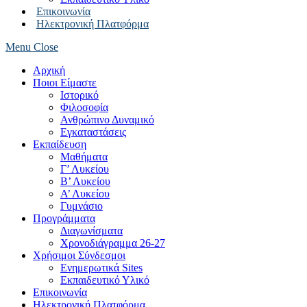
Επικοινωνία
Ηλεκτρονική Πλατφόρμα
Menu
Close
Αρχική
Ποιοι Είμαστε
Ιστορικό
Φιλοσοφία
Ανθρώπινο Δυναμικό
Εγκαταστάσεις
Εκπαίδευση
Μαθήματα
Γ’ Λυκείου
Β’ Λυκείου
Α’ Λυκείου
Γυμνάσιο
Προγράμματα
Διαγωνίσματα
Χρονοδιάγραμμα 26-27
Χρήσιμοι Σύνδεσμοι
Ενημερωτικά Sites
Εκπαιδευτικό Υλικό
Επικοινωνία
Ηλεκτρονική Πλατφόρμα